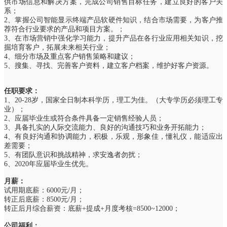
供市场信息和解决方案，完成公司销售目标任务，建立良好的客户关
系；
2、掌握公司智能显示终端产品软硬件知识，结合市场需要，为客户推
荐符合行业要求的产品和项目方案。；
3、在市场营销中强化学习能力，提升产品在各行业应用相关知识，挖
掘培育客户，拓展未来相关行业；
4、细分市场及重点客户销售策略和建议；
5、搜集、寻找、完善客户资料，建立客户档案，维护好客户资源。
任职要求：
1、20-28岁，国家全日制本科学历，理工为佳。（大专学历必须理工专
业）；
2、应届毕业生或符合条件具备一定销售经验人员；
3、具备扎实的人际交流能力、良好的沟通技巧和业务开拓能力；
4、有良好沟通和协调能力，积极，乐观，形象佳，懂礼仪，能适应出
差需要；
5、有团队意识和挑战精神，求安逸者勿扰；
6、2020年应届毕业生优先。
月薪：
试用期底薪：6000元/月；
转正后底薪：8500元/月；
转正后月综合薪资：底薪+提成+月度考核=8500~12000；
公司福利：